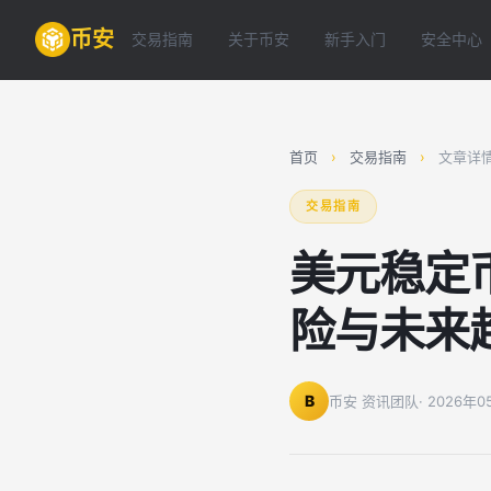
币安
交易指南
关于币安
新手入门
安全中心
首页
›
交易指南
›
文章详
交易指南
美元稳定
险与未来
B
币安 资讯团队
· 2026年