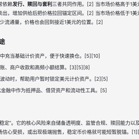
常依赖
发行、赎回与套利
三者共同作用。[2] 当市场价格高于1
出，增加供给后把价格拉回锚定区间。[2] 当市场价格低于1
少流通量，价格也会回到接近1美元的位置。[2]
途
中充当基础计价资产，便于快速换仓。[5][10]
、商户收款和高频小额结算。[3][5][8]
波动时，帮助用户暂时锁定美元计价资产。[2][5]
金融中作为抵押品、借贷资产和流动性工具。[5]
定”。它的核心风险来自储备透明度、监管合规、赎回能力以及市场流
信心受损，或出现极端抛售，稳定币价格就可能短暂脱锚。[1][