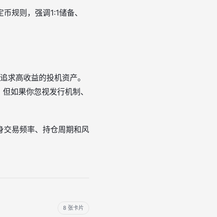
币规则，强调1:1储备、
是追求高收益的投机资产。
具；但如果你忽视发行机制、
身交易频率、持仓周期和风
8 张卡片