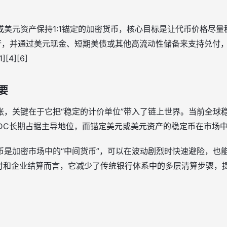
美元资产保持1:1锚定的加密货币，核心目标是让代币价格尽量稳定
发行，并通过美元现金、短期美债或其他高流动性储备来支持兑付
4][6]
要
张，关键在于它把“稳定的计价单位”带入了链上世界。当前全球
DC长期占据主导地位，而锚定美元或美元资产的稳定币在市场中占比极高
币是加密市场中的“中间货币”，可以在波动剧烈时快速避险，也
 对跨境支付和企业结算而言，它减少了传统银行体系中的多层清算步骤