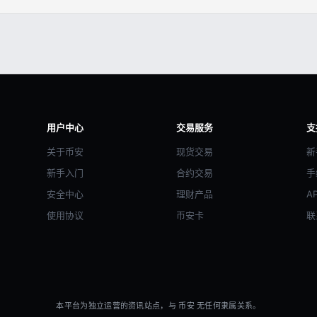
用户中心
交易服务
支
关于币安
现货交易
新
新手入门
合约交易
手
安全中心
理财产品
A
使用协议
币安卡
联
本平台为独立运营的资讯站点，与 币安 无任何隶属关系。