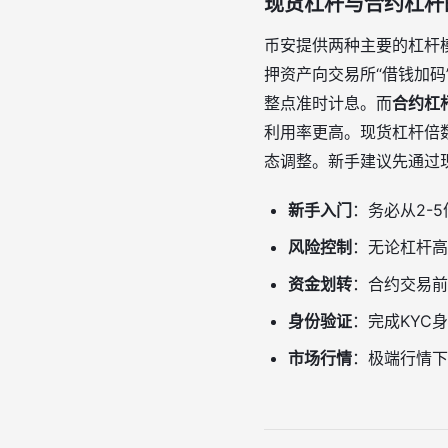
现货杠杆与合约杠杆
币安提供两种主要的杠杆
押资产向交易所“借钱加码
整点准时计息。而
合约杠
利用率更高。现货杠杆倍
态调整。新手建议先通过
新手入门
：务必从2-
风险控制
：无论杠杆高
资金划转
：合约交易前
身份验证
：完成KYC
市场行情
：极端行情下