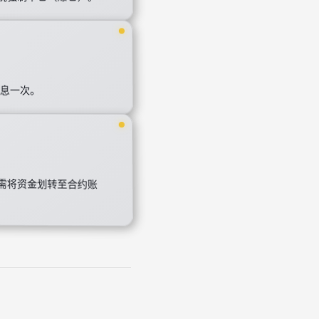
计息一次。
需将资金划转至合约账