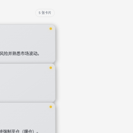
5 张卡片
制风险并熟悉市场波动。
统强制平仓（爆仓）。