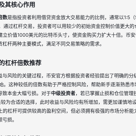
及其核心作用
倍数
是指投资者利用借贷资金放大交易能力的比例，通常以1:5（5倍
表示。通过杠杆交易，投资者可以用较少的初始资金控制价值更大的
建立价值1000美元的比特币头寸，使资金购买力扩大十倍。币
货杠杆两种主要模式，满足不同交易策略的需求。
的杠杆倍数推荐
益与风险的关键过程，币安官方根据投资者经验提出了明确的分
开始。这种较低的倍数有助于严格控制风险，帮助新手逐渐熟悉市
导致本金大幅亏损。对于
中级投资者
，若已掌握止损和仓位管理
杆是较为合适的选择，此时收益与风险均有所增加，需更加谨慎地
以上的杠杆可提供较高的盈利空间，但必须拥有极强的市场分析能
额亏损。