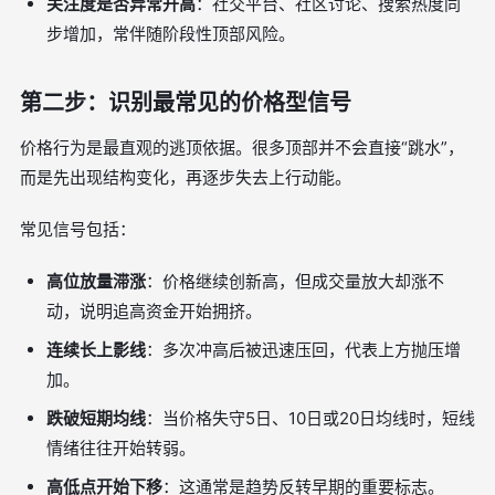
关注度是否异常升高
：社交平台、社区讨论、搜索热度同
步增加，常伴随阶段性顶部风险。
第二步：识别最常见的价格型信号
价格行为是最直观的逃顶依据。很多顶部并不会直接“跳水”，
而是先出现结构变化，再逐步失去上行动能。
常见信号包括：
高位放量滞涨
：价格继续创新高，但成交量放大却涨不
动，说明追高资金开始拥挤。
连续长上影线
：多次冲高后被迅速压回，代表上方抛压增
加。
跌破短期均线
：当价格失守5日、10日或20日均线时，短线
情绪往往开始转弱。
高低点开始下移
：这通常是趋势反转早期的重要标志。