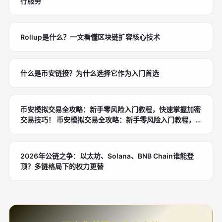
行服务
Rollup是什么？一文看懂区块链扩容核心技术
什么是币安链接？为什么选择它作为入门首选
币安模拟交易全攻略：新手零风险入门教程，快速掌握加密
交易技巧！ 币安模拟交易全攻略：新手零风险入门教程，
快速掌握加密交易技巧！ 在加密货币市场波动剧烈的今
天，许多新手投资者犹豫是否入手真实交易。币安模拟交易
作为全球领先交易所币安推出的免费工具，让你用虚拟资金
2026年公链之争：以太坊、Solana、BNB Chain谁能登
零风险练习交易技能，避免真实损失。这篇教程将手把手教
顶？多链格局下的权力更替
你从注册到高级策略的全过程，帮助你快速上手，建立交易
信心。