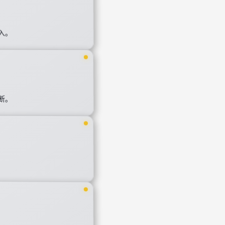
入。
断。