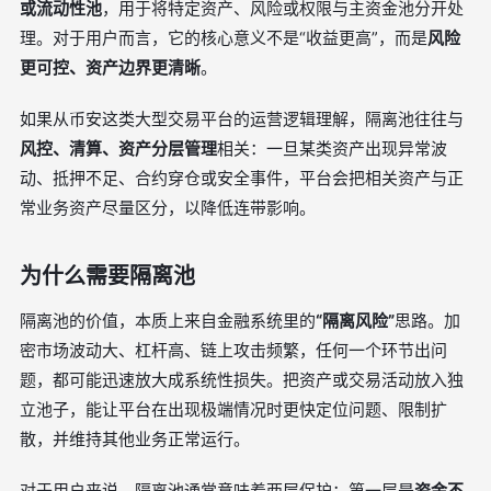
或流动性池
，用于将特定资产、风险或权限与主资金池分开处
理。对于用户而言，它的核心意义不是“收益更高”，而是
风险
更可控、资产边界更清晰
。
如果从币安这类大型交易平台的运营逻辑理解，隔离池往往与
风控、清算、资产分层管理
相关：一旦某类资产出现异常波
动、抵押不足、合约穿仓或安全事件，平台会把相关资产与正
常业务资产尽量区分，以降低连带影响。
为什么需要隔离池
隔离池的价值，本质上来自金融系统里的
“隔离风险”
思路。加
密市场波动大、杠杆高、链上攻击频繁，任何一个环节出问
题，都可能迅速放大成系统性损失。把资产或交易活动放入独
立池子，能让平台在出现极端情况时更快定位问题、限制扩
散，并维持其他业务正常运行。
对于用户来说，隔离池通常意味着两层保护：第一层是
资金不