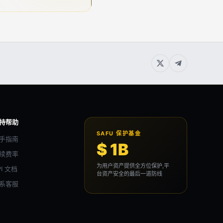
持帮助
SAFU 保护基金
手指南
$ 1B
续费率
为用户资产提供全方位保护,平
PI 文档
台资产安全的最后一道防线
系客服