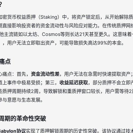
？
加密货币权益质押（Staking）中，将资产锁定后，从开始解除
期直接影响投资者的资金流动性与风险应对能力。在传统质押网
，其他主流链如以太坊、Cosmos等则长达21天甚至更久。这意味
），用户无法立即取出资产，可能导致损失高达99%的本金。
痛点
心痛点：首先，
资金流动性差
，用户无法在急需时快速提取资产
链上事件中极易受损；第三，
收益延迟获取
，部分质押不会立即
些质押周期持续2周，导致解锁和重质押窗口较长，用户需等待2
参与意愿与生态发展。
解锁周期的革命性突破
Babylon协议
实现了质押解锁周期的历史性突破。该协议通过技术