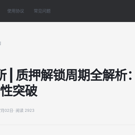
使用协议
常见问题
情
 | 质押解锁周期全解析
命性突破
07月02日
· 阅读 2923