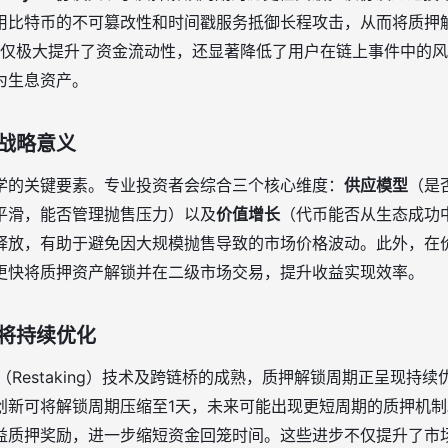
用比特币的不可篡改性和时间戳服务抵御长程攻击，从而将质押
仅极大提升了资金流动性，还显著降低了用户在链上事件中的风
为生息资产。
战略意义
学的关键要素。专业投资者会综合三个核心维度：
供应模型
（是
平滑，能否管理抛售压力）以及
价值增长
（代币能否从生态成功
释放，有助于避免因大规模抛售导致的市场价格波动。此外，在
更快将质押资产解锁并在二级市场交易，提升收益实现效率。
将持续优化
押（Restaking）技术及跨链桥的成熟，质押解锁周期正呈现持续优
创新可将解锁周期压缩至1天，未来可能出现更短周期的质押机
益质押奖励，进一步缩短资金回笼时间。这些进步不仅提升了市