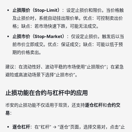
止损限价（Stop-Limit）
：设定止损价和限价。当价格触
及止损价时，系统自动挂出限价单。优点：可控制卖出价
格；缺点：若市场快速下跌，可能无法成交。
止损市价（Stop-Market）
：仅设定止损价。触发后以当
前市价立即成交。优点：保证成交；缺点：可能以低于预
期的价格卖出。
建议：在流动性好、波动平稳的市场使用“止损限价”；在紧急
避险或高波动场景下选择“止损市价”。
止损功能在合约与杠杆中的应用
币安的止损功能不仅适用于现货，还支持
逐仓杠杆
和
合约交
易
：
逐仓杠杆
：在“杠杆” → “逐仓”页面，选择交易对，点击“止