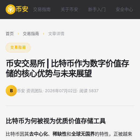
币安
交易指南
关于币安
新手入门
安全中心
首页
›
交易指南
›
文章详情
交易指南
币安交易所 | 比特币作为数字价值存
储的核心优势与未来展望
B
币安 资讯团队
· 2026年07月02日
· 阅读 5837
比特币为何被视为优质价值存储工具
比特币因其
去中心化
、
稀缺性
和
全球无国界
的特性，正被越来