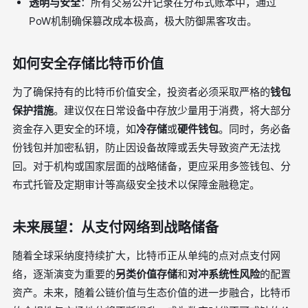
透明与安全
：所有交易公开记录在分布式账本中，通过
PoW机制确保篡改成本极高，极大防御黑客攻击。
如何安全存储比特币价值
为了确保持有的比特币价值安全，投资者必须采取严格的
钱包
保护措施
。建议仅在日常设备中存放少量用于消费，将大部分
资金存入更安全的环境，如
冷存储
或
硬件钱包
。同时，务必备
份钱包并加密私钥，防止因设备故障或丢失导致资产无法找
回。对于机构或国家层面的战略储备，更应采用多签钱包、分
布式托管及定期审计等高级安全技术以保障金融稳定。
未来展望：从支付网络到战略储备
随着全球采纳度持续扩大，比特币正从单纯的点对点支付网
络，逐渐演变为重要的
另类价值存储
和
对冲系统性风险
的配置
资产。未来，随着公链价值与生态价值的进一步融合，比特币