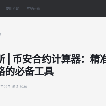
使用协议
常见问题
情
所 | 币安合约计算器：精
格的必备工具
07月02日
· 阅读 3030