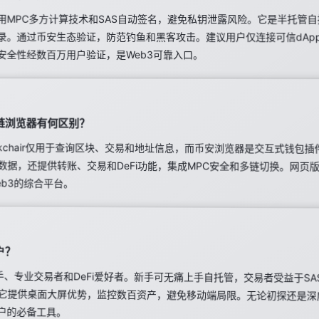
用MPC多方计算技术和SAS自动签名，避免私钥泄露风险。它是半托管
录。通过币安生态验证，防范钓鱼和黑客攻击。建议用户仅连接可信dAp
安全性经数百万用户验证，是Web3可靠入口。
链浏览器有何区别？
ckchair仅用于查询区块、交易和地址信息，而币安浏览器是交互式钱包
览数据，还提供转账、交易和DeFi功能，集成MPC安全和多链切换。网页版强
b3的综合平台。
户？
手、专业交易者和DeFi爱好者。新手可无痛上手自托管，交易者受益于S
益。它提供桌面大屏优势，监控数百资产，避免移动端局限。无论初探还是深
户的必备工具。