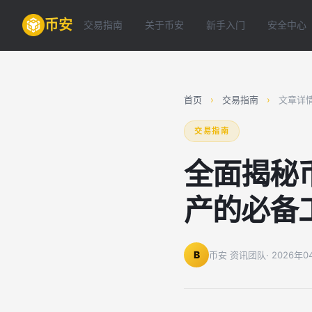
币安
交易指南
关于币安
新手入门
安全中心
首页
›
交易指南
›
文章详
交易指南
全面揭秘
产的必备
B
币安 资讯团队
· 2026年