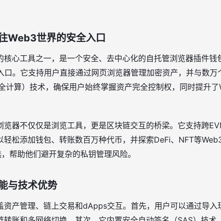
往Web3世界的安全入口
的核心工具之一，是一个安全、去中心化的自托管浏览器插件钱
的入口。它支持用户直接通过网页浏览器管理加密资产，并与数万个
安全计算）技术，确保用户始终掌握资产完全控制权，同时提升了W
览器不仅仅是浏览工具，更是区块链交互的桥梁。它支持跨EVM、So
轻松添加钱包、转账数百万种代币，并探索DeFi、NFT等We
选，帮助他们避开复杂的私钥管理风险。
能与技术优势
盖资产管理、链上交易和dApps交互。首先，用户可以通过导
链转账和多网络切换。其次，它内置安全自动签名（SAS）技术