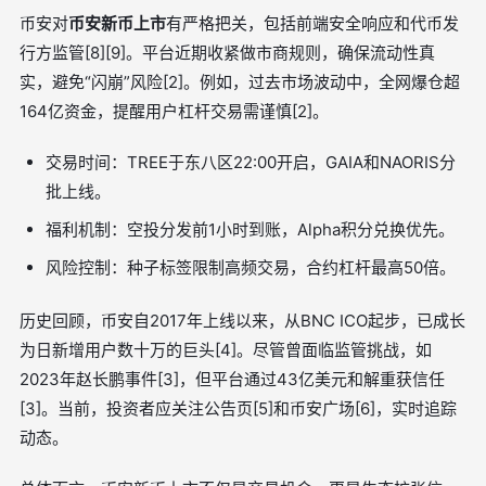
币安对
币安新币上市
有严格把关，包括前端安全响应和代币发
行方监管[8][9]。平台近期收紧做市商规则，确保流动性真
实，避免“闪崩”风险[2]。例如，过去市场波动中，全网爆仓超
164亿资金，提醒用户杠杆交易需谨慎[2]。
交易时间：TREE于东八区22:00开启，GAIA和NAORIS分
批上线。
福利机制：空投分发前1小时到账，Alpha积分兑换优先。
风险控制：种子标签限制高频交易，合约杠杆最高50倍。
历史回顾，币安自2017年上线以来，从BNC ICO起步，已成长
为日新增用户数十万的巨头[4]。尽管曾面临监管挑战，如
2023年赵长鹏事件[3]，但平台通过43亿美元和解重获信任
[3]。当前，投资者应关注公告页[5]和币安广场[6]，实时追踪
动态。