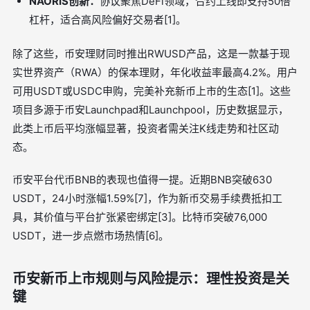
NAORIS创新：
协议聚焦DeFi领域，合约上线即支持50倍
杠杆，适合高风险偏好交易者[1]。
除了这些，币安理财同时推出RWUSD产品，这是一款基于现
实世界资产（RWA）的保本理财，年化收益率最高4.2%。用户
可用USDT或USDC申购，完美补充新币上市的生态[1]。这些
项目多源于币安Launchpad和Launchpool，历史数据显示，
此类上币后平均涨幅显著，投资者需关注K线走势和社区动
态。
币安平台代币BNB的表现也值得一提。近期BNB突破630
USDT，24小时涨幅1.59%[7]，作为新币交易手续费抵扣工
具，其价值与平台扩张紧密绑定[3]。比特币突破76,000
USDT，进一步点燃市场热情[6]。
币安新币上市规则与风险提示：理性投资是关
键