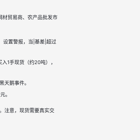
钢材贸易商、农产品批发市
。设置警报，当|基差|超过
。买入1手现货（约20吨），
免黑天鹅事件。
0元。
3%。注意，现货需要真实交