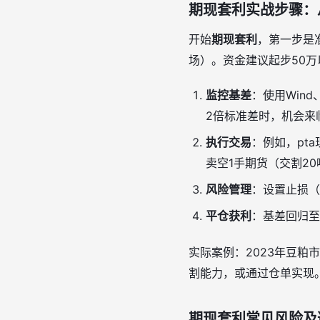
期现套利实战步骤：
开始
期现套利
，第一步是
场）。资金建议起步50
监控基差
：使用Win
2倍标准差时，机会来
执行交易
：例如，pta
卖空1手期货（交割20
风险管理
：设置止损（
平仓获利
：基差回归至1
实际案例：2023年豆粕
割能力，或通过仓单实现
期现套利常见风险及