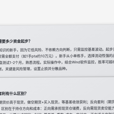
需要多少资金起步？
知识的新手，因为它低风险、不依赖方向判断，只需监控基差波动。起步
现货需全额支付（如1手pta约10万元）。新手从小单练手，选择流动性强
测试1-2个月，熟悉流程。实际操作中，结合Wind软件监控，胜率可超
理财。关键是风险管理，设置止损并分散品种。
套利有什么区别？
期货价高于现货，做空期货+买入现货，等基差收敛获利；反向套利（期
。区别在于持仓方向和成本：正向需承担现货仓储费，反向需现货卖空能