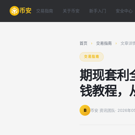
币安
交易指南
关于币安
新手入门
安全中心
首页
›
交易指南
›
文章详
交易指南
期现套利
钱教程，
B
币安 资讯团队
· 2026年