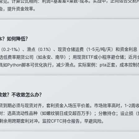
常见。计算公式相同：利润=基差差×乘数-成本。实战中，正向适合交割
会，提升资金效率。
本？如何降低？
0.2-1‰）、滑点（0.1%）、现货仓储运费（1-5元/吨/天）和资金利
巧：选低费率期货公司（如永安、南华）；用现货ETF或小程序避仓储；近
如Python脚本可优化执行，减少滑点。实际案例：pta正套，成本控制在
收敛？不收敛怎么办？
货到期必须与现货对齐，套利资金入场压平价差。市场效率高时，1-2周
对：选高流动性品种（如螺纹钢日成交超百万手）；分散持仓；设止损（如
，剩余用跨期套利对冲。监控CFTC持仓报告，早避风险。