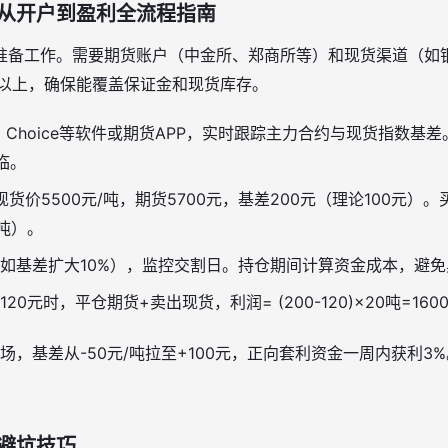
从开户到盈利全流程指南
准备工作。需要期货账户（中金所、郑商所等）和现货渠道（如
万以上，确保能覆盖保证金和现货库存。
d、Choice等软件或期货APP，实时跟踪主力合约与现货指数基差
临。
现货价5500元/吨，期货5700元，基差200元（理论100元）
吨）。
如基差扩大10%），监控交割日。持仓期间计算资金成本，避
20元时，平仓期货+卖出现货，利润= (200-120)×20吨=160
市场，基差从-50元/吨拉至+100元，正向套利资金一周内获利
。
避坑技巧