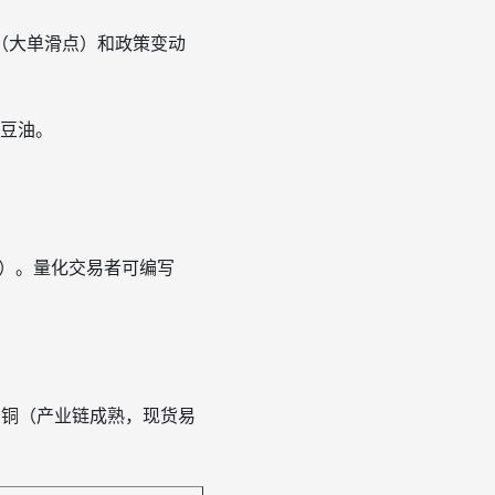
（大单滑点）和政策变动
豆油。
。
。
货）。量化交易者可编写
沪铜（产业链成熟，现货易