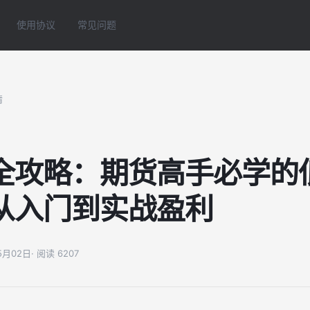
使用协议
常见问题
情
全攻略：期货高手必学的
从入门到实战盈利
05月02日
· 阅读 6207