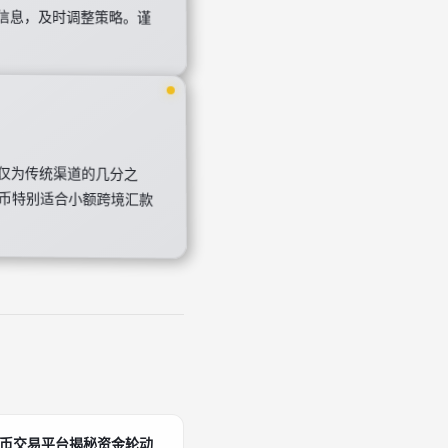
用仅为传统渠道的几分之
币特别适合小额跨境汇款
货币交易平台揭秘资金轮动