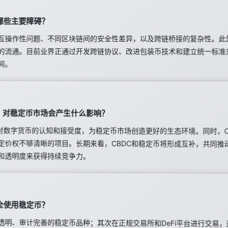
哪些主要障碍？
互操作性问题、不同区块链间的安全性差异，以及跨链桥接的复杂性。此
的流通。目前业界正通过开发跨链协议、改进包装币技术和建立统一标准
间。
C）对稳定币市场会产生什么影响？
场对数字货币的认知和接受度，为稳定币市场创造更好的生态环境。同时，C
定价权不够清晰的项目。长期来看，CBDC和稳定币将形成互补，共同
和透明度来获得持续竞争力。
全使用稳定币？
透明、审计完善的稳定币品种；其次在正规交易所和DeFi平台进行交易
长期持有在单一稳定币上，分散风险；最后关注相关监管动态和项目风险