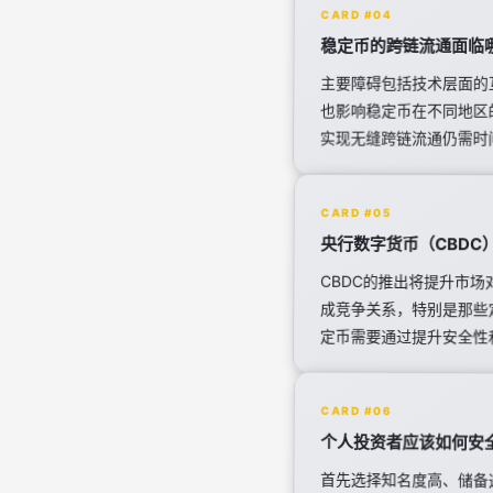
CARD #04
稳定币的跨链流通面临
主要障碍包括技术层面的
也影响稳定币在不同地区
实现无缝跨链流通仍需时
CARD #05
央行数字货币（CBD
CBDC的推出将提升市
成竞争关系，特别是那些
定币需要通过提升安全性
CARD #06
个人投资者应该如何安
首先选择知名度高、储备
台；再次不要将大额资金