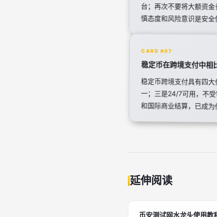
慎态度和风险意识是安全
CARD #07
稳定币在跨境支付中相比
稳定币跨境支付具有四大
一；三是24/7可用，
和国际商业结算，已成为
延伸阅读
币安测试网水龙头使用教程