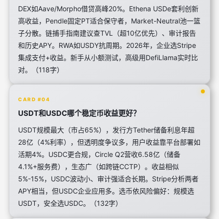
DEX如Aave/Morpho借贷高峰20%。Ethena USDe套利创新
高收益，Pendle固定PT适合保守者，Market-Neutral池一篮
子分散。链捕手指南建议查TVL（超10亿优先）、审计报告
和历史APY。RWA如USDY抗周期。2026年，企业选Stripe
集成支付+收益。新手从小额测试，高级用DefiLlama实时比
对。（118字）
CARD #04
USDT和USDC哪个稳定币收益更好？
USDT规模最大（市占65%），发行方Tether储备利息年超
28亿（4%利率），但透明度争议多，用户收益靠平台部署如
活期4%。USDC更合规，Circle Q2营收6.58亿（储备
4.1%+服务费），生态广（如跨链CCTP）。收益相似
5%-15%，USDC波动小、审计强适合长期。Stripe分析两者
APY相当，但USDC企业应用多。选币依风险偏好：规模选
USDT，安全选USDC。（132字）