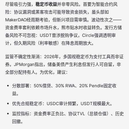
尽管吸引力强，
稳定币收益
并非零风险。首要为智能合约风
险：协议漏洞或黑客攻击可能导致资金损失，虽头部如
MakerDAO经周期考验，但新兴项目需审慎。波动性次之——
资金费率套利依赖市场升水，熊市贴水时收益转负。发行方储
备风险不可忽视：USDT曾涉脱钩争议，Circle强调透明审
计，但久期风险（利率敏感）在降息周期放大。
监管不确定性渐消：2026年，多国视稳定币为支付工具而非证
券。JPMorgan指出，储备美债产生利息但发行人可自留，非
全部分配持有人。为优化，建议：
分散部署：50%借贷、30% RWA、20% Pendle固定收
益。
优先合规稳定币：USDC审计频繁，USDT规模最大。
监控指标：资金费率正负比、协议TVL（总锁仓值）、历史
回撤。