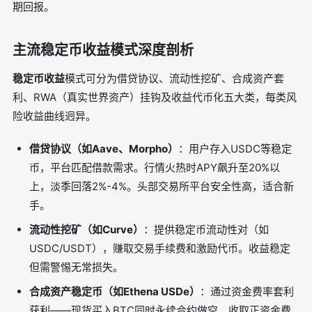
期回报。
主流稳定币收益模式深度剖析
稳定币收益
模式可分为借贷协议、流动性挖矿、合成资产套
利、RWA（真实世界资产）挂钩及收益代币化五大类，每类风
险收益曲线迥异。
借贷协议（如Aave、Morpho）
：用户存入USDC等稳定
币，平台匹配借款需求。行情火热时APY飙升至20%以
上，淡季回落2%-4%。头部交易所平台安全性高，适合新
手。
流动性挖矿（如Curve）
：提供稳定币流动性对（如
USDC/USDT），赚取交易手续费和激励代币。收益稳定
但需警惕无常损失。
合成资产稳定币（如Ethena USDe）
：通过资金费率套利
获利——现货买入BTC同时永续合约做空，收取正资金费