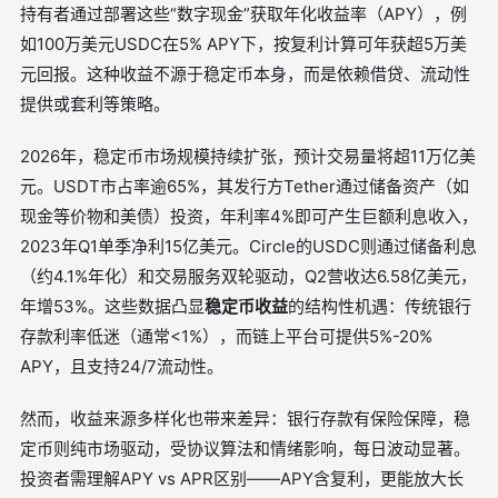
持有者通过部署这些“数字现金”获取年化收益率（APY），例
如100万美元USDC在5% APY下，按复利计算可年获超5万美
元回报。这种收益不源于稳定币本身，而是依赖借贷、流动性
提供或套利等策略。
2026年，稳定币市场规模持续扩张，预计交易量将超11万亿美
元。USDT市占率逾65%，其发行方Tether通过储备资产（如
现金等价物和美债）投资，年利率4%即可产生巨额利息收入，
2023年Q1单季净利15亿美元。Circle的USDC则通过储备利息
（约4.1%年化）和交易服务双轮驱动，Q2营收达6.58亿美元，
年增53%。这些数据凸显
稳定币收益
的结构性机遇：传统银行
存款利率低迷（通常<1%），而链上平台可提供5%-20%
APY，且支持24/7流动性。
然而，收益来源多样化也带来差异：银行存款有保险保障，稳
定币则纯市场驱动，受协议算法和情绪影响，每日波动显著。
投资者需理解APY vs APR区别——APY含复利，更能放大长