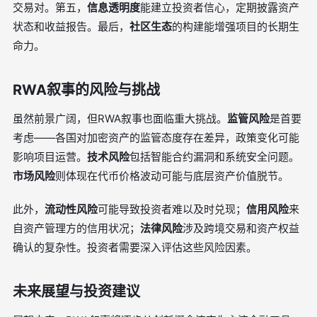
交易对。第五，
信息透明度
能建立投资者信心，定期披露资产
状态和收益报告。最后，
社区生态
的构建能增强项目的长期生
命力。
RWA叙事的风险与挑战
虽然前景广阔，但RWA叙事也面临重大挑战。
监管风险
是首要
考虑——各国对加密资产的监管态度存在差异，政策变化可能
影响项目运营。
技术风险
包括智能合约漏洞和系统安全问题。
市场风险
则体现在代币价格波动可能与底层资产价值脱节。
此外，
流动性风险
可能导致投资者难以及时兑现；
信用风险
来
自资产管理方的信用状况；
法律风险
涉及跨境交易和资产权益
确认的复杂性。投资者需要深入评估这些风险因素。
未来展望与投资建议