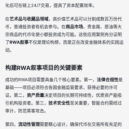
化后可在链上24/7交易，提高了资本配置效率。
在
艺术品与收藏品领域
，高价值艺术品可以分割成数百万份代
币，普通投资者有机会参与。在
商品市场
，贵金属、原油等大
宗商品的代币化使小额投资成为可能。这些应用案例充分证明
了
RWA叙事
不仅是理论构想，而是正在改变金融体系的实践运
动。
构建RWA叙事项目的关键要素
成功的RWA项目需要具备几个核心要素。第一，
法律合规性
是
基础——项目必须符合各国金融监管要求，获得必要的许可
证。第二，
资产质量
决定项目的长期可持续性，优质资产能吸
引机构投资者。第三，
技术安全性
至关重要，智能合约需经过
审计，防范黑客攻击。
第四，
流动性管理
需要精心设计，确保代币在交易所有充足的