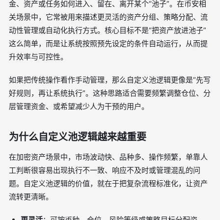
金、资产或任务如何进入、留在、离开某个“池子”。在币安相
关场景中，它常被用来描述更灵活的资产分组、策略分配、流
动性管理或自动化执行方式。核心目标不是“把资产放进池子”
这么简单，而是让系统按照预先设定的条件自动运行，从而提
升效率与可控性。
如果把传统操作看作手动管理，那么自定义池逻辑更像是“先写
好规则，再让系统执行”。这种思路适合需要频繁调整仓位、分
层管理资金、或希望减少人为干预的用户。
为什么自定义池逻辑越来越重要
在加密资产场景中，市场波动快、品种多、操作频繁，单靠人
工判断很容易出现执行不一致、响应不及时或管理混乱的问
题。自定义池逻辑的价值，就在于把复杂流程标准化，让资产
流转更清晰。
更灵活
：可按币种、仓位、风险等级或策略目标分配资