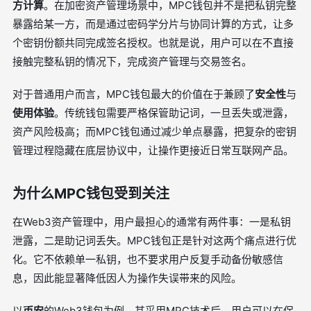
方计算
。在加密资产管理场景中，MPC钱包并不是把私钥完整
暴露给某一方，而是通过密码学分片与协同计算的方式，让多
个密钥份额共同完成签名授权。也就是说，用户可以在不直接
接触完整私钥的情况下，完成资产管理与交易签名。
对于普通用户而言，MPC钱包最大的价值在于兼顾了
安全性
与
使用体验
。传统钱包需要严格保管助记词，一旦丢失或泄露，
资产风险极高；而MPC钱包通过减少单点暴露，把复杂的密钥
管理过程隐藏在底层协议中，让操作更接近日常互联网产品。
为什么MPC钱包受到关注
在Web3资产管理中，用户最担心的通常有两件事：一是私钥
泄露，二是助记词丢失。MPC钱包正是针对这两个痛点进行优
化。它不依赖单一私钥，也不要求用户反复手动备份敏感信
息，因此能显著降低因人为操作失误带来的风险。
以
币安
的Web3钱包为例，其采用MPC技术后，用户可以在保