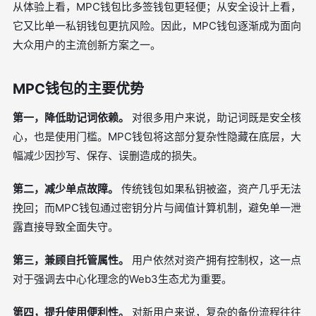
从体验上看，MPC钱包比多签钱包更轻便；从安全设计上看，
它又比单一私钥钱包更抗风险。因此，MPC钱包逐渐成为面向
大众用户的主流创新方案之一。
MPC钱包的主要优势
第一，降低助记词依赖。
对很多用户来说，助记词既是安全核
心，也是使用门槛。MPC钱包将这部分复杂性隐藏在底层，大
幅减少因抄写、保存、误删造成的损失。
第二，减少单点故障。
传统钱包如果私钥被盗，资产几乎无法
挽回；而MPC钱包通过密钥分片与阈值计算机制，避免单一泄
露直接导致全面失守。
第三，兼顾自托管属性。
用户依然对资产拥有控制权，这一点
对于强调去中心化理念的Web3生态尤为重要。
第四，提升使用便利性。
对新用户来说，复杂的备份流程往往