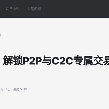
使用协议
常见问题
情
| 解锁P2P与C2C专属
07月04日
· 阅读 5719