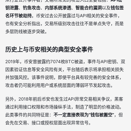
钥泄露
、
钓鱼攻击
、
内部系统渗透
、
智能合约漏洞
以及
钱包签
名环节被劫持
。币安过去公开披露过与API相关的安全事件，
也有安全分析指出，交易所级别攻击往往不是单点失守，而是
多层防线被逐步突破。
历史上与币安相关的典型安全事件
2019年，币安曾披露约7074枚BTC被盗，事件与API密钥、双
因素验证信息等安全风险有关，平台随后表示将承担相关损失
并加强风控。该事件说明，即使平台具有较完善的安全体系，
攻击者仍可能利用用户或系统层面的薄弱环节发起攻击。
另外，2018年前后币安也发生过API异常交易相关争议，黑客
通过利用接口权限和市场操纵手法，制造了明显的价格波动。
此类事件的共同特征是：
不一定直接表现为“钱包被搬空”
，但
会先在交易、接口或授权层面出现异常信号。