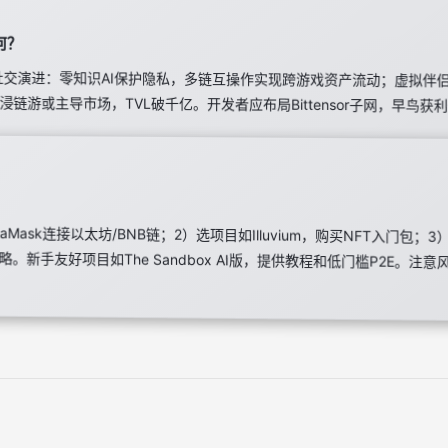
何？
社交演进：零知识AI保护隐私，多链互操作实现跨游戏资产流动；虚拟伴侣和
的沉浸链游或主导市场，TVL破千亿。开发者应布局Bittensor子网，早鸟获
aMask连接以太坊/BNB链；2）选项目如Illuvium，购买NFT入门包；
学策略。新手友好项目如The Sandbox AI版，提供教程和低门槛P2E。