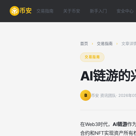
币安
交易指南
关于币安
新手入门
安全中心
首页
›
交易指南
›
文章详
交易指南
AI链游
B
币安 资讯团队
· 2026年
在Web3时代，
AI链游
作
合约和NFT实现资产所有