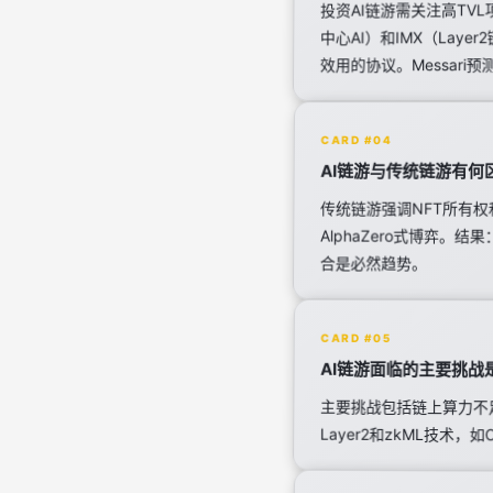
投资AI链游需关注高TVL项目
中心AI）和IMX（Lay
效用的协议。Messari预
CARD #04
AI链游与传统链游有何
传统链游强调NFT所有权
AlphaZero式博弈。结
合是必然趋势。
CARD #05
AI链游面临的主要挑战
主要挑战包括链上算力不
Layer2和zkML技术