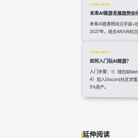
CARD #06
未来AI链游发展趋势如
未来AI链游将向元宇宙+
2027年，结合AR/VR
CARD #07
如何入门玩AI链游？
入门步骤：1）钱包如Met
4）加入Discord社区
5%资产。
延伸阅读