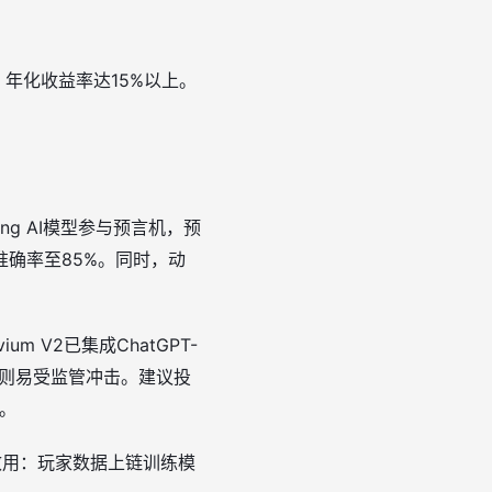
配，年化收益率达15%以上。
king AI模型参与预言机，预
准确率至85%。同时，动
m V2已集成ChatGPT-
I，则易受监管冲击。建议投
%。
效用：玩家数据上链训练模