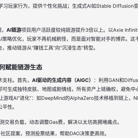
习玩家行为，提供个性化挑战；生成式AI如Stable Diffusi
据，
AI链游
项目用户活跃度较纯链游提升3倍以上。以Axie Infin
式已融入AI策略优化，玩家不再机械刷怪，而是面对智能对手的博弈
合，推动链游从“赚钱工具”向“沉浸生态”转型。
如何赋能链游生态
术支柱。首先，
AI驱动的生成内容（AIGC）
：利用GAN和Diff
即可生成独特皮肤、地图或剧情线，所有资产上链确权，避免中
戏AI“进化”：如DeepMind的AlphaZero技术移植到链上
公平性。
预测交易负载，动态调整Gas费，解决以太坊高拥堵痛点。
析社区提案，预测投票结果，帮助DAO决策更高效。