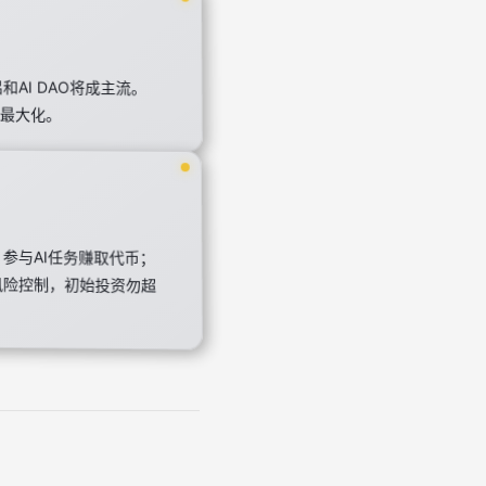
AI DAO将成主流。
利最大化。
3）参与AI任务赚取代币；
注意风险控制，初始投资勿超