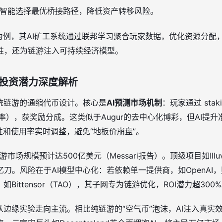
器智能选择最优桥接路径，降低资产转移风险。
rlds为例，其AI矿工系统通过联邦学习聚合玩家数据，优化资源分
性，还为链游注入可持续经济模型。
与投资潜力深度解析
传统链游的通缩代币设计。核心是
AI预测市场机制
：玩家通过 sta
胜率），获奖励分成。这类似于Augur的去中心化博彩，但AI提升
缺性和使用率实时调整，避免“地板价崩盘”。
市场规模预计达500亿美元（Messari报告）。顶级项目如Illuviu
L超10亿刀。风险在于AI模型中心化：若依赖单一提供商，如OpenA
Bittensor（TAO），其子网专为链游优化，ROI潜力超300
从边缘实验走向主流。相比纯链游的“空气币”泡沫，AI注入真实