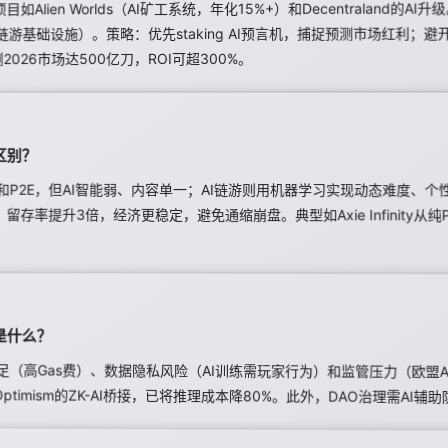
如Alien Worlds（AI矿工系统，年化15%+）和Decentraland的A
er2链游基础设施）。策略：优先staking AI预言机，捕捉预测市场红利
测2026市场达500亿刀，ROI可超300%。
区别？
和P2E，但AI智能弱、内容单一；AI链游则用机器学习实现动态难度、
果：留存率提升3倍，经济更稳定，避免通缩崩盘。典型如Axie Infinity从
是什么？
足（高Gas费）、数据隐私风险（AI训练需玩家行为）和监管压力（欧盟
，如Optimism的ZK-AI桥接，已将推理成本降80%。此外，DAO治理需A