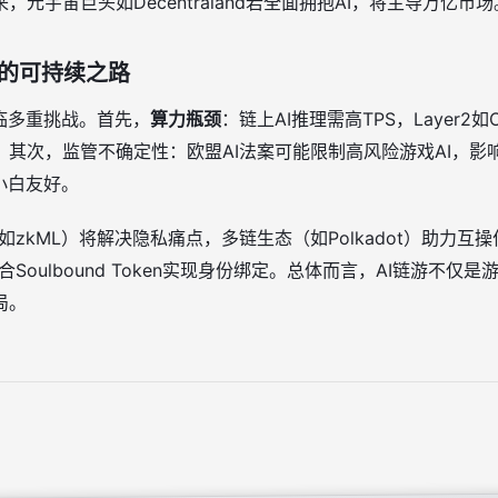
元宇宙巨头如Decentraland若全面拥抱AI，将主导万亿市场
游的可持续之路
临多重挑战。首先，
算力瓶颈
：链上AI推理需高TPS，Layer2如
。其次，监管不确定性：欧盟AI法案可能限制高风险游戏AI，影
小白友好。
（如zkML）将解决隐私痛点，多链生态（如Polkadot）助力互操
Soulbound Token实现身份绑定。总体而言，AI链游不仅是
局。